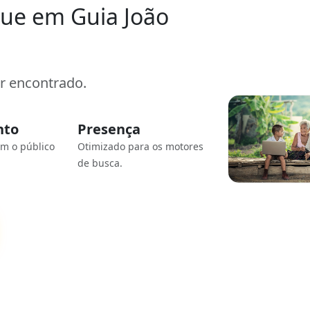
ue em Guia João
er encontrado.
nto
Presença
om o público
Otimizado para os motores
de busca.